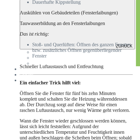
Dauerhafte Kippstellung
Auskühlen von Gebäudeteilen (Fensterlaibungen)
Tauwasserbildung an den Fensterlaibungen
Das ist richtig:
Stoß- und Querlüften: Öffnen des ganzen Fensters
ZURÜCK
bzw. zusätzliches Öffnen gegenüberliegender
Verkauf
Fenster
Verwaltung
Vermietung
Schneller Luftaustausch und Entfeuchtung
Mieterservice
Über uns
Kontakt
Ein einfacher Trick hilft viel:
Öffnen Sie die Fenster für fünf bis zehn Minuten
komplett und schalten Sie die Heizung währenddessen
ab. Der Durchzug sorgt auf diese Weise für einen
raschen Luftaustausch, nur wenig Wärme geht verloren.
Wann die Fenster wieder geschlossen werden können,
lässt sich leicht feststellen: Aufgrund der
unterschiedlichen Temperatur und Feuchtigkeit innen
und außen beschlagen die Scheiben beim Öffnen; sobald