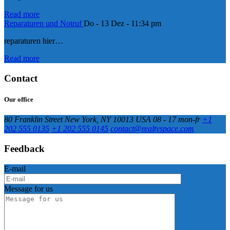
Read more
Reparaturen und Notruf
Do - 13 Dez - 11:34 pm
reparaturen hier…
Read more
Contact
Our office
80 Franklin Street New York, NY 10013 USA
08 - 17 mon-fr
+1
202 555 0135
+1 202 555 0145
contact@realtyspace.com
Feedback
E-mail
Message for us