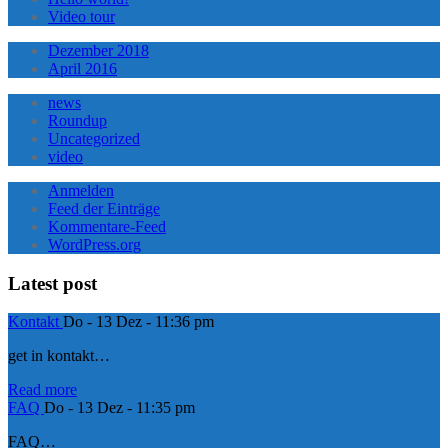
Video tour
Dezember 2018
April 2016
news
Roundup
Uncategorized
video
Anmelden
Feed der Einträge
Kommentare-Feed
WordPress.org
Latest post
Kontakt
Do - 13 Dez - 11:36 pm
get in kontakt…
Read more
FAQ
Do - 13 Dez - 11:35 pm
FAQ…