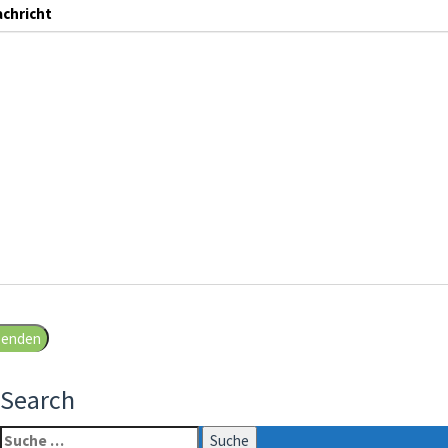
chricht
Search
Suche