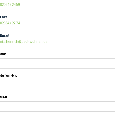
02064 / 24 59
Fax:
02064 / 27 74
Email
nils.henrich@paul-wohnen.de
ame
lefon-Nr.
-MAIL