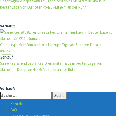
Unschlagbare Kapitalanlage – renditestarkes Mehrfamilienhaus in
bester Lage von Dümpten
45475 Mülheim an der Ruhr
Verkauft
Objekttyp -Mehrfamilienhaus
Hinzugefügt:vor 7 Jahren
Details
anzeigen
Verkauf
Saniertes & renditestarkes Dreifamilienhaus in bester Lage von
Mülheim – Dümpten
45475 Mülheim an der Ruhr
Verkauft
Suche
nach:
Kontakt
FAQ