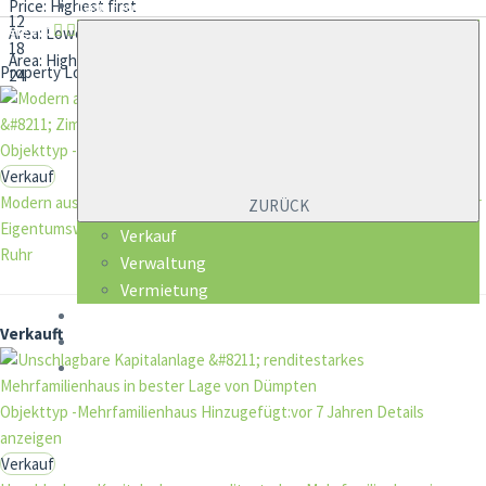
Leistungen
zeigen:
Property Location: 45475 Mülheim an der Ruhr
Clear
Objekttyp -Wohnung
Hinzugefügt:vor 7 Jahren
Details anzeigen
Verkauf
Modern ausgestattete und familienfreundlich geschnittene 4 – Zimmer
ZURÜCK
Eigentumswohnung in bester Lage von Dümpten
45475 Mülheim an der
Verkauf
Ruhr
Verwaltung
Vermietung
Mieterservice
Verkauft
Über uns
Kontakt
Objekttyp -Mehrfamilienhaus
Hinzugefügt:vor 7 Jahren
Details
anzeigen
Verkauf